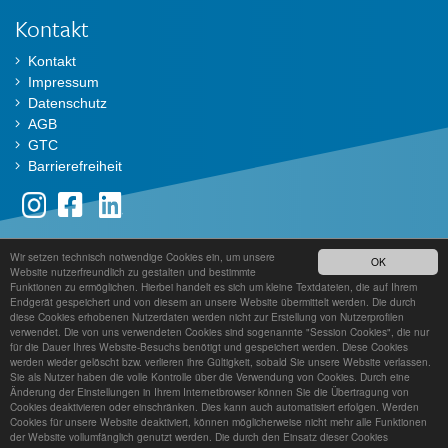
Kontakt
Kontakt
Impressum
Datenschutz
AGB
GTC
Barrierefreiheit
Wir setzen technisch notwendige Cookies ein, um unsere
Der TestDaF ist ein Angebot von
OK
Website nutzerfreundlich zu gestalten und bestimmte
Funktionen zu ermöglichen. Hierbei handelt es sich um kleine Textdateien, die auf Ihrem
Endgerät gespeichert und von diesem an unsere Website übermittelt werden. Die durch
diese Cookies erhobenen Nutzerdaten werden nicht zur Erstellung von Nutzerprofilen
verwendet. Die von uns verwendeten Cookies sind sogenannte "Session Cookies", die nur
für die Dauer Ihres Website-Besuchs benötigt und gespeichert werden. Diese Cookies
werden wieder gelöscht bzw. verlieren ihre Gültigkeit, sobald Sie unsere Website verlassen.
Sie als Nutzer haben die volle Kontrolle über die Verwendung von Cookies. Durch eine
Änderung der Einstellungen in Ihrem Internetbrowser können Sie die Übertragung von
Cookies deaktivieren oder einschränken. Dies kann auch automatisiert erfolgen. Werden
Cookies für unsere Website deaktiviert, können möglicherweise nicht mehr alle Funktionen
der Website vollumfänglich genutzt werden. Die durch den Einsatz dieser Cookies