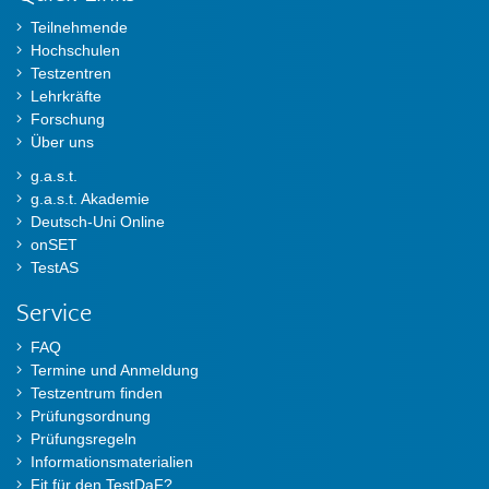
Teilnehmende
Hochschulen
Testzentren
Lehrkräfte
Forschung
Über uns
g.a.s.t.
g.a.s.t. Akademie
Deutsch-Uni Online
onSET
TestAS
Service
FAQ
Termine und Anmeldung
Testzentrum finden
Prüfungsordnung
Prüfungsregeln
Informationsmaterialien
Fit für den TestDaF?