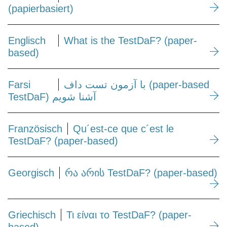
(papierbasiert)
Englisch
What is the TestDaF? (paper-
based)
Farsi
با آزمون تست داف (paper-based
TestDaF) آشنا شويم
Französisch
Qu´est-ce que c´est le
TestDaF? (paper-based)
Georgisch
რა არის TestDaF? (paper-based)
Griechisch
Τι είναι το TestDaF? (paper-