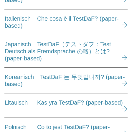
based)
Italienisch
Che cosa è il TestDaF? (paper-
based)
Japanisch
TestDaF（テストダフ：Test
Deutsch als Fremdsprache の略）とは?
(paper-based)
Koreanisch
TestDaF 는 무엇입니까? (paper-
based)
Litauisch
Kas yra TestDaF? (paper-based)
Polnisch
Co to jest TestDaF? (paper-