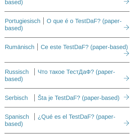
based)
Portugiesisch
O que é o TestDaF? (paper-
based)
Rumänisch
Ce este TestDaF? (paper-based)
Russisch
Что такое ТестДаФ? (paper-
based)
Serbisch
Šta je TestDaF? (paper-based)
Spanisch
¿Qué es el TestDaF? (paper-
based)