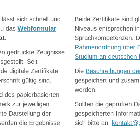
 lässt sich schnell und
Beide Zertifikate sind g
azu das
Webformular
Niveaus entsprechen in
at
.
Sprachkompetenzen. Die
Rahmenordnung über D
en gedruckte Zeugnisse
Studium an deutschen
gestellt. Seit
 digitale Zertifikate
Die
Beschreibungen de
chrift gültig sind.
gespeichert und zusam
werden.
nd des papierbasierten
erk zur jeweiligen
Sollten die geprüften Da
rte Darstellung der
gespeicherten Informa
werden die Ergebnisse
sich bitte an:
kontakt@