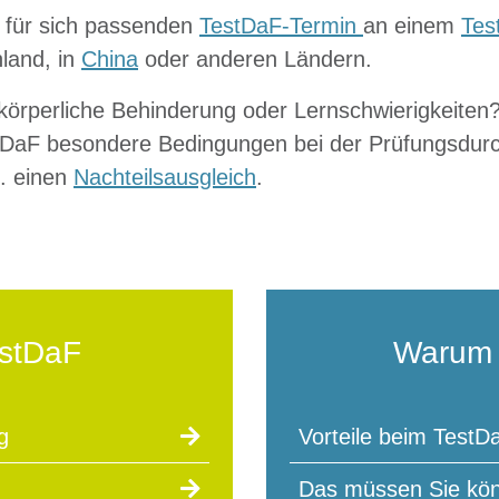
 für sich passenden
TestDaF-Termin
an einem
Tes
land, in
China
oder anderen Ländern.
 körperliche Behinderung oder Lernschwierigkeite
stDaF besondere Bedingungen bei der Prüfungsdur
h. einen
Nachteilsausgleich
.
estDaF
Warum 
g
Vorteile beim TestD
Das müssen Sie kö