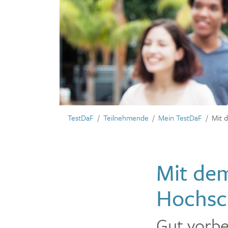
TestDaF
Teilnehmende
Mein TestDaF
Mit 
Mit dem
Hochsc
Gut vorbe