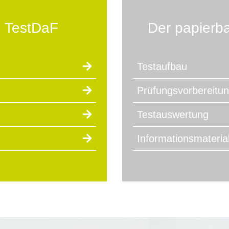
e TestDaF
Der papierb
Testaufbau
Prüfungsvorbereitu
Testauswertung
n
Informationsmateria