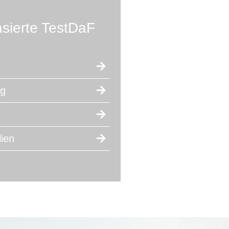
asierte TestDaF
ng
lien