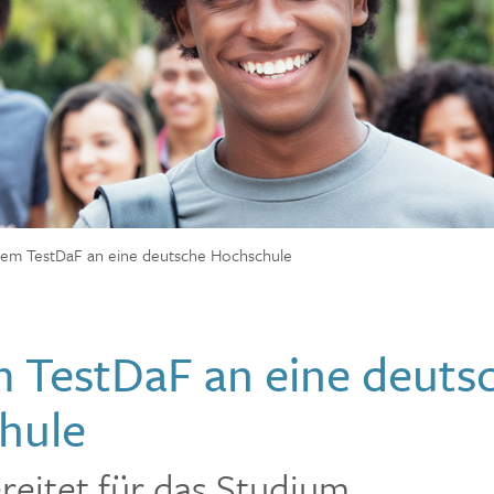
dem TestDaF an eine deutsche Hochschule
 TestDaF an eine deuts
hule
reitet für das Studium