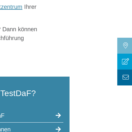
tzentrum
Ihrer
n? Dann können
chführung
TestDaF?
aF
nnen