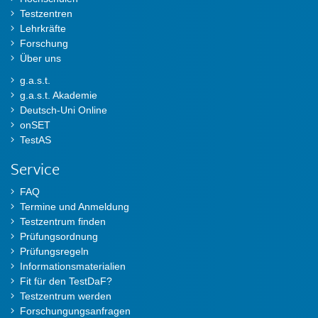
Testzentren
Lehrkräfte
Forschung
Über uns
g.a.s.t.
g.a.s.t. Akademie
Deutsch-Uni Online
onSET
TestAS
Service
FAQ
Termine und Anmeldung
Testzentrum finden
Prüfungsordnung
Prüfungsregeln
Informationsmaterialien
Fit für den TestDaF?
Testzentrum werden
Forschungungsanfragen