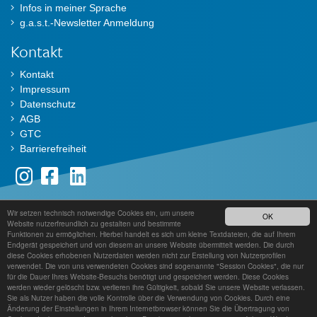
Infos in meiner Sprache
g.a.s.t.-Newsletter Anmeldung
Kontakt
Kontakt
Impressum
Datenschutz
AGB
GTC
Barrierefreiheit
Wir setzen technisch notwendige Cookies ein, um unsere
Der TestDaF ist ein Angebot von
OK
Website nutzerfreundlich zu gestalten und bestimmte
Funktionen zu ermöglichen. Hierbei handelt es sich um kleine Textdateien, die auf Ihrem
Endgerät gespeichert und von diesem an unsere Website übermittelt werden. Die durch
diese Cookies erhobenen Nutzerdaten werden nicht zur Erstellung von Nutzerprofilen
verwendet. Die von uns verwendeten Cookies sind sogenannte "Session Cookies", die nur
für die Dauer Ihres Website-Besuchs benötigt und gespeichert werden. Diese Cookies
werden wieder gelöscht bzw. verlieren ihre Gültigkeit, sobald Sie unsere Website verlassen.
Sie als Nutzer haben die volle Kontrolle über die Verwendung von Cookies. Durch eine
Änderung der Einstellungen in Ihrem Internetbrowser können Sie die Übertragung von