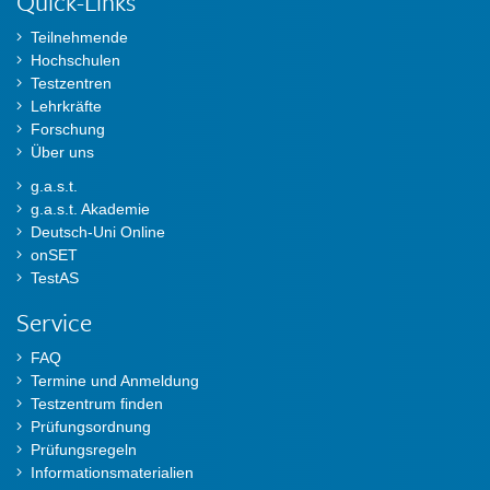
Quick-Links
Teilnehmende
Hochschulen
Testzentren
Lehrkräfte
Forschung
Über uns
g.a.s.t.
g.a.s.t. Akademie
Deutsch-Uni Online
onSET
TestAS
Service
FAQ
Termine und Anmeldung
Testzentrum finden
Prüfungsordnung
Prüfungsregeln
Informationsmaterialien