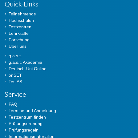
Quick-Links
Teilnehmende
Hochschulen
Testzentren
Lehrkräfte
Forschung
Über uns
g.a.s.t.
g.a.s.t. Akademie
Deutsch-Uni Online
onSET
TestAS
Service
FAQ
Termine und Anmeldung
Testzentrum finden
Prüfungsordnung
Prüfungsregeln
Informationsmaterialien