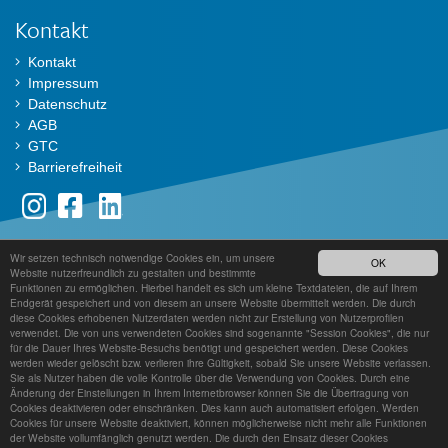
Kontakt
Kontakt
Impressum
Datenschutz
AGB
GTC
Barrierefreiheit
Wir setzen technisch notwendige Cookies ein, um unsere
Der TestDaF ist ein Angebot von
OK
Website nutzerfreundlich zu gestalten und bestimmte
Funktionen zu ermöglichen. Hierbei handelt es sich um kleine Textdateien, die auf Ihrem
Endgerät gespeichert und von diesem an unsere Website übermittelt werden. Die durch
diese Cookies erhobenen Nutzerdaten werden nicht zur Erstellung von Nutzerprofilen
verwendet. Die von uns verwendeten Cookies sind sogenannte "Session Cookies", die nur
für die Dauer Ihres Website-Besuchs benötigt und gespeichert werden. Diese Cookies
werden wieder gelöscht bzw. verlieren ihre Gültigkeit, sobald Sie unsere Website verlassen.
Sie als Nutzer haben die volle Kontrolle über die Verwendung von Cookies. Durch eine
Änderung der Einstellungen in Ihrem Internetbrowser können Sie die Übertragung von
Cookies deaktivieren oder einschränken. Dies kann auch automatisiert erfolgen. Werden
Cookies für unsere Website deaktiviert, können möglicherweise nicht mehr alle Funktionen
der Website vollumfänglich genutzt werden. Die durch den Einsatz dieser Cookies