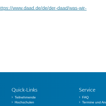
https://www.daad.de/de/der-daad/was-wir-
Quick-Links
Service
Teilnehmende
FAQ
Hochschulen
Termine und A