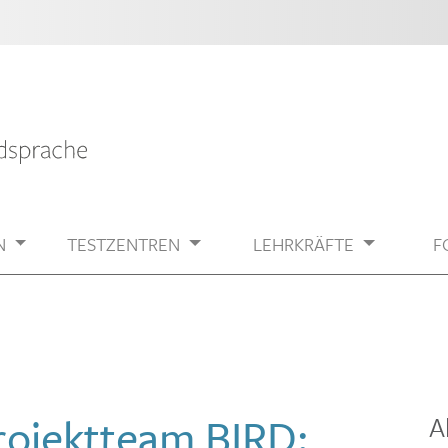
N
TESTZENTREN
LEHRKRÄFTE
F
rojektteam BIRD:
A