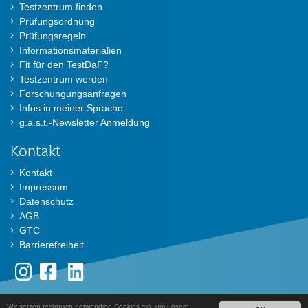
Testzentrum finden
Prüfungsordnung
Prüfungsregeln
Informationsmaterialien
Fit für den TestDaF?
Testzentrum werden
Forschungungsanfragen
Infos in meiner Sprache
g.a.s.t.-Newsletter Anmeldung
Kontakt
Kontakt
Impressum
Datenschutz
AGB
GTC
Barrierefreiheit
Wir setzen technisch notwendige Cookies ein, um unsere