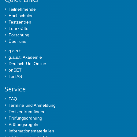
Teilnehmende
Hochschulen
Testzentren
Lehrkräfte
Forschung
Über uns
g.a.s.t.
g.a.s.t. Akademie
Deutsch-Uni Online
onSET
TestAS
Service
FAQ
Termine und Anmeldung
Testzentrum finden
Prüfungsordnung
Prüfungsregeln
Informationsmaterialien