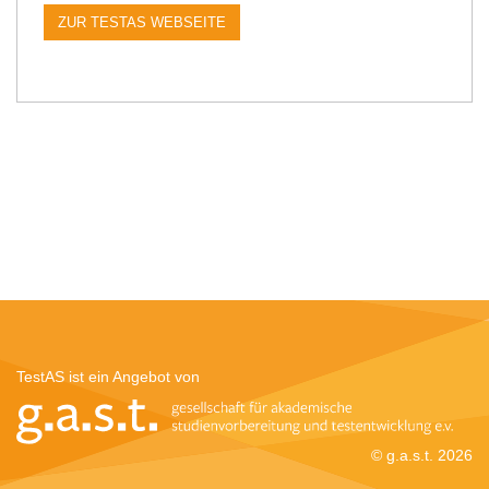
ZUR TESTAS WEBSEITE
TestAS ist ein Angebot von
© g.a.s.t. 2026