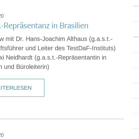
20
t.-Repräsentanz in Brasilien
ew mit Dr. Hans-Joachim Althaus (g.a.s.t.-
tsführer und Leiter des TestDaF-Instituts)
i Neidhardt (g.a.s.t.-Repräsentantin in
n und Büroleiterin)
ITERLESEN
20