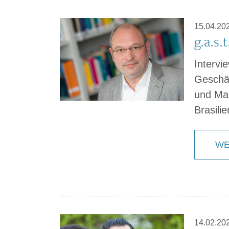
15.04.20
g.a.s.
Intervi
Geschäf
und Max
Brasilie
WE
14.02.20