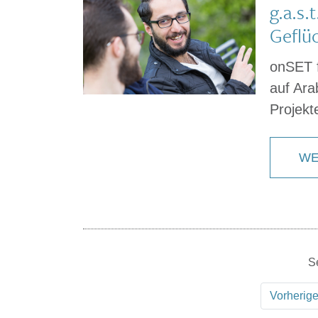
g.a.s.
Geflü
onSET f
auf Ara
Projekt
WE
Se
Vorherig