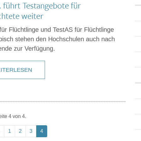
t. führt Testangebote für
chtete weiter
ür Flüchtlinge und TestAS für Flüchtlinge
bisch stehen den Hochschulen auch nach
ende zur Verfügung.
ITERLESEN
ite 4 von 4.
e
1
2
3
4