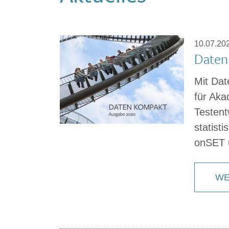
10.07.20
Daten
Mit Dat
für Aka
Testentw
statist
onSET 
WE