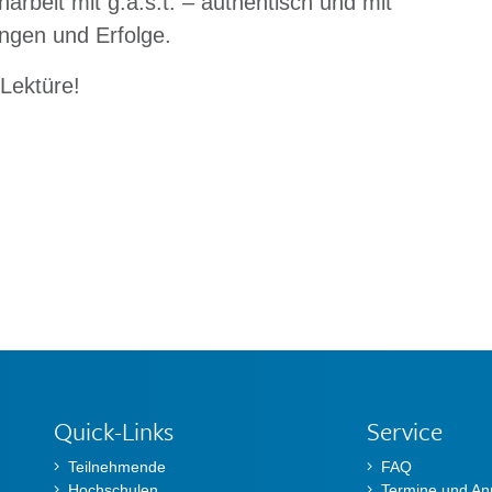
rbeit mit g.a.s.t. – authentisch und mit
ngen und Erfolge.
Lektüre!
Quick-Links
Service
Teilnehmende
FAQ
Hochschulen
Termine und A