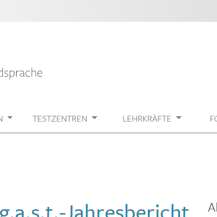
N
TESTZENTREN
LEHRKRÄFTE
F
g.a.s.t.-Jahresbericht
A